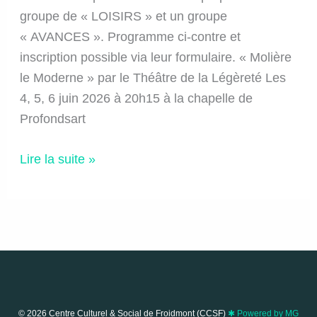
groupe de « LOISIRS » et un groupe
« AVANCES ». Programme ci-contre et
inscription possible via leur formulaire. « Molière
le Moderne » par le Théâtre de la Légèreté Les
4, 5, 6 juin 2026 à 20h15 à la chapelle de
Profondsart
Théâtre
Lire la suite »
:
Atelier
théâtre
de
la
Légèreté
© 2026 Centre Culturel & Social de Froidmont (CCSF)
✱ Powered by MG