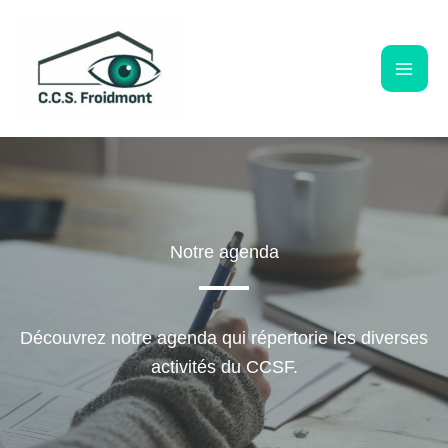
Aller
au
contenu
Notre agenda
Découvrez notre agenda qui répertorie les diverses
activités du CCSF.