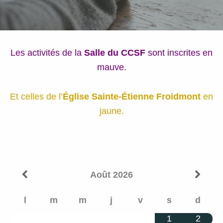
Les activités de la
Salle du CCSF
sont inscrites en
mauve.
Et celles de l’
Église Sainte-Étienne Froidmont
en
jaune.
Août
2026
l
m
m
j
v
s
d
1
2